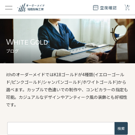
+
オーダーメイド
空席確認
結婚指輪工房
クション
ダーメイド
ド
White Gold
て
ブログ
エリー
覧
ithのオーダーメイドではK18ゴールドが4種類(イエローゴール
質問
ド/ピンクゴールド/シャンパンゴールド/ホワイトゴールド)から
選べます。カップルで色違いでの制作や、コンビカラーの指定も
可能。カジュアルなデザインやアンティーク風の装飾とも好相性
です。