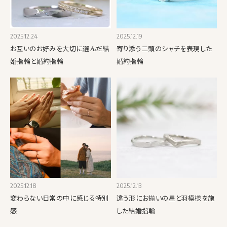
2025.12.24
2025.12.19
お互いのお好みを大切に選んだ結
寄り添う二頭のシャチを表現した
婚指輪と婚約指輪
婚約指輪
2025.12.18
2025.12.13
変わらない日常の中に感じる特別
違う形にお揃いの星と羽模様を施
感
した結婚指輪