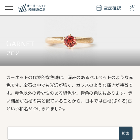
+
オーダーメイド
空席確認
結婚指輪工房
クション
ダーメイド
ド
Garnet
て
ブログ
エリー
覧
ガーネットの代表的な色味は、深みのあるベルベットのような赤
質問
色です。宝石の中でも光沢が強く、ガラスのような輝きが特徴で
す。赤色以外の希少性のある緑色や、橙色の色味もあります。赤
い結晶が石榴の実と似ていることから、日本では石榴(ざくろ)石
という和名がつけられました。