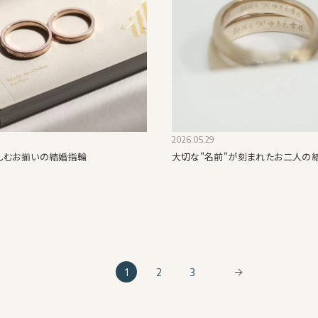
2026.05.29
しむお揃いの結婚指輪
大切な"名前"が刻まれたお二人の
1
2
3