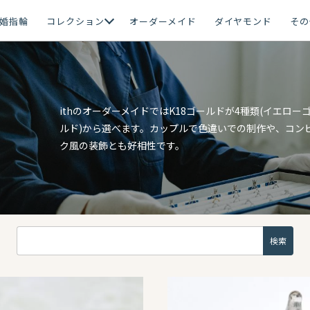
婚指輪
コレクション
オーダーメイド
ダイヤモンド
その
ithのオーダーメイドではK18ゴールドが4種類(イエロ
ルド)から選べます。カップルで色違いでの制作や、コン
ク風の装飾とも好相性です。