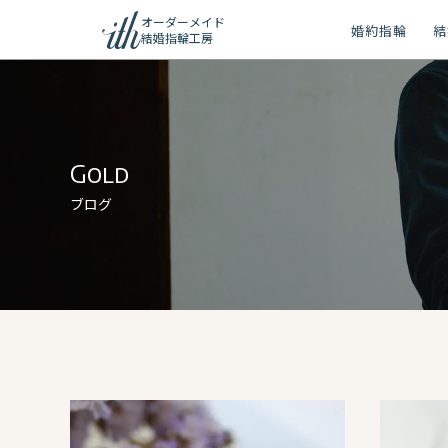
オーダーメイド
婚約指輪
結
結婚指輪工房
ション
ーメイド
Gold
リー
ブログ
問