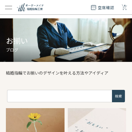
+
オーダーメイド
空席確認
結婚指輪工房
クション
ダーメイド
ド
お揃い
て
ブログ
エリー
覧
結婚指輪でお揃いのデザインを叶える方法やアイディア
質問