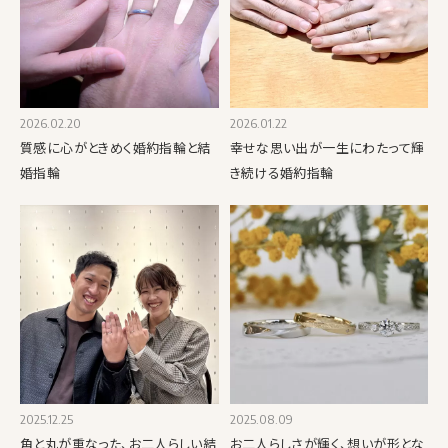
2026.02.20
2026.01.22
質感に心がときめく婚約指輪と結
幸せな思い出が一生にわたって輝
婚指輪
き続ける婚約指輪
2025.12.25
2025.08.09
角と丸が重なった、お二人らしい結
お二人らしさが輝く、想いが形とな