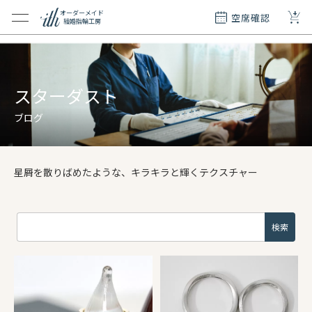
+
オーダーメイド
空席確認
結婚指輪工房
クション
ダーメイド
ド
スターダスト
て
ブログ
エリー
覧
星屑を散りばめたような、キラキラと輝くテクスチャー
質問