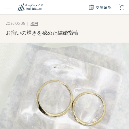
+
オーダーメイド
空席確認
結婚指輪工房
クション
梅田
2026.05.08
ダーメイド
お揃いの輝きを秘めた結婚指輪
ド
て
エリー
覧
質問