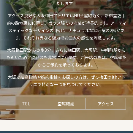
たします。
アクセス良好な大阪梅田アトリエはNU茶屋町近く、新御堂筋手
前の路地裏に位置し、ガラス張りの内装が特長的です。アーティ
スティックなデザインの1階と、ナチュラルな雰囲気の2階があ
り、それぞれ異なる魅力でお二人の感性を刺激します。
大阪梅田駅から徒歩3分、さらに梅田駅、大阪駅、中崎町駅から
も近いためアクセスも非常に便利です。ご来店の際は、空席確認
からご予約を承っております。
大阪で結婚指輪や婚約指輪をお探しの方は、ぜひ梅田のithアト
リエで特別な一つを見つけてください。
TEL
空席確認
アクセス