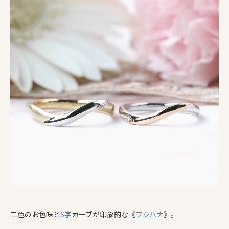
二色のお色味と
S字
カーブが印象的な《
フジハナ
》。