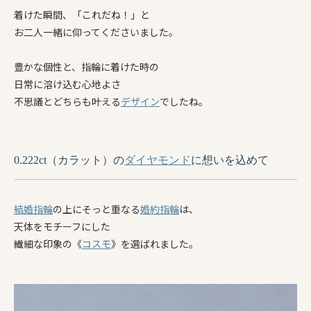
着けた瞬間、「これだね！」と
お二人一緒に仰ってくださいました。
豊かな個性と、指輪に着けた時の
日常に溶け込む心地よさ
不思議とどちらも叶える
デザイン
でしたね。
0.222ct（カラット）の
ダイヤモンド
に想いを込めて
結婚指輪
の上にそっと重なる
婚約指輪
は、
天体をモチーフにした
繊細な印象の《
コスモ
》を選ばれました。