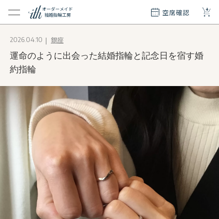
+
オーダーメイド
空席確認
結婚指輪工房
クション
銀座
2026.04.10
ダーメイド
運命のように出会った結婚指輪と記念日を宿す婚
ド
て
約指輪
エリー
覧
質問