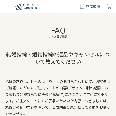
+
オーダーメイド
空席確認
結婚指輪工房
クション
ダーメイド
FAQ
ド
て
よくあるご質問
エリー
結婚指輪・婚約指輪の返品やキャンセルにつ
覧
いて教えてください
質問
指輪の制作は、担当のつくり手とのお打ち合わせにて、お客様に
ご確認いただいたご注文シートの内容(デザイン・制作期間・お
見積もり金額ならびにその他諸条件)に基づき受注生産にて承り
ます。ご注文シートにてご了承いただいた内容につきましては、
未確定の刻印内容を除いて、ご成約後は原則として変更をお受け
できません。