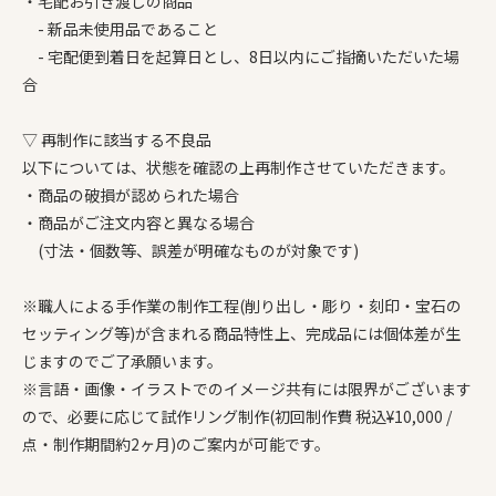
・宅配お引き渡しの商品
- 新品未使用品であること
- 宅配便到着日を起算日とし、8日以内にご指摘いただいた場
合
▽ 再制作に該当する不良品
以下については、状態を確認の上再制作させていただきます。
・商品の破損が認められた場合
・商品がご注文内容と異なる場合
(寸法・個数等、誤差が明確なものが対象です)
※職人による手作業の制作工程(削り出し・彫り・刻印・宝石の
セッティング等)が含まれる商品特性上、完成品には個体差が生
じますのでご了承願います。
※言語・画像・イラストでのイメージ共有には限界がございます
ので、必要に応じて試作リング制作(初回制作費 税込¥10,000 /
点・制作期間約2ヶ月)のご案内が可能です。