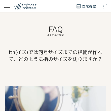
+
オーダーメイド
空席確認
結婚指輪工房
クション
ダーメイド
FAQ
ド
て
よくあるご質問
エリー
ith(イズ)では何号サイズまでの指輪が作れ
覧
て、どのように指のサイズを測りますか？
質問