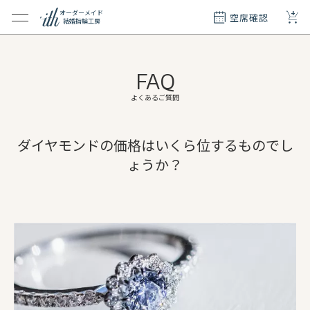
+
オーダーメイド
空席確認
結婚指輪工房
クション
ダーメイド
FAQ
ド
て
よくあるご質問
エリー
ダイヤモンドの価格はいくら位するものでし
覧
ょうか？
質問