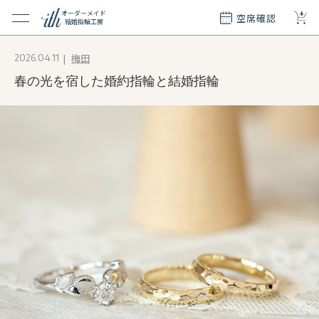
+
オーダーメイド
空席確認
結婚指輪工房
クション
梅田
2026.04.11
ダーメイド
春の光を宿した婚約指輪と結婚指輪
ド
て
エリー
覧
質問