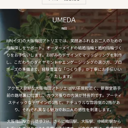
UMEDA
梅田
ith(イズ)の大阪梅田アトリエでは、笑顔あふれるお二人のための
指輪探しをサポート。オーダーメイドの結婚指輪と婚約指輪づく
りをお手伝いします。お好みのデザインでマリッジリングを制作
し、こだわりのダイヤモンドやエンゲージリングの選び方、プロ
ポーズの準備まで、経験豊富な「つくり手」が丁寧にお手伝いい
たします。
アクセス良好な大阪梅田アトリエはNU茶屋町近く、新御堂筋手
前の路地裏に位置し、ガラス張りの内装が特長的です。アーティ
スティックなデザインの1階と、ナチュラルな雰囲気の2階があ
り、それぞれ異なる魅力でお二人の感性を刺激します。
大阪梅田駅から徒歩3分、さらに梅田駅、大阪駅、中崎町駅から