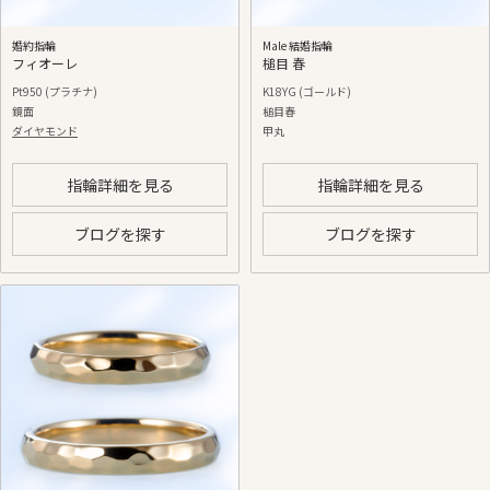
婚約指輪
Male 結婚指輪
フィオーレ
槌目 春
Pt950 (プラチナ)
K18YG (ゴールド)
鏡面
槌目春
ダイヤモンド
甲丸
指輪詳細を見る
指輪詳細を見る
ブログを探す
ブログを探す