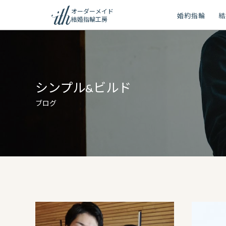
オーダーメイド
婚約指輪
結
結婚指輪工房
ション
ーメイド
シンプル&ビルド
リー
ブログ
問