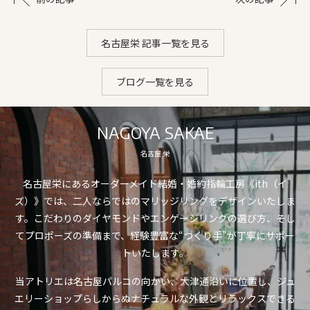
名古屋栄 記事一覧を見る
ブログ一覧を見る
NAGOYA SAKAE
名古屋 栄
名古屋栄にあるオーダーメイド結婚・婚約指輪工房《ith（イ
ズ）》では、二人ならではのマリッジリングをデザインいたしま
す。こだわりのダイヤモンドやエンゲージリングの選び方、そし
てプロポーズの準備まで、経験豊富な“つくり手”が丁寧にサポー
トいたします。
当アトリエは名古屋パルコの向かい、大津通沿いに位置し、ジュ
エリーショップらしからぬナチュラルな外観とリラックスできる