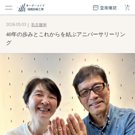
+
オーダーメイド
空席確認
結婚指輪工房
クション
名古屋栄
2026.05.03
ダーメイド
40年の歩みとこれからを結ぶアニバーサリーリン
ド
て
グ
エリー
覧
質問